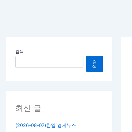
콘
텐
츠
로
건
너
뛰
검색
기
검
색
최신 글
(2026-08-07)한입 경제뉴스