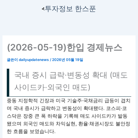
콘
투자정보 한스푼
텐
츠
로
건
너
(2026-05-19)한입 경제뉴스
뛰
기
글쓴이
dailyupdatenews
/
2026년 05월 19일
국내 증시 급락·변동성 확대 (매도
사이드카·외국인 매도)
중동 지정학적 긴장과 미국 기술주·국채금리 급등이 겹치
며 국내 증시가 급락하고 변동성이 확대됐다. 코스피·코
스닥은 장중 큰 폭 하락을 기록해 매도 사이드카가 발동
됐으며 외국인 매도와 차익실현, 환율·채권시장도 불안정
한 흐름을 보였습니다.