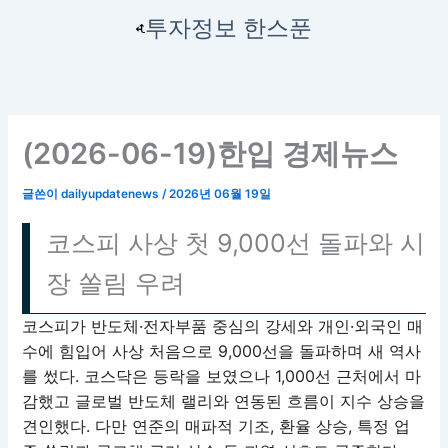
콘
투자정보 한스푼
텐
츠
로
건
너
(2026-06-19)한입 경제뉴스
뛰
기
글쓴이
dailyupdatenews
/
2026년 06월 19일
코스피 사상 첫 9,000선 돌파와 시
장 쏠림 우려
코스피가 반도체·전자부품 중심의 강세와 개인·외국인 매
수에 힘입어 사상 처음으로 9,000선을 돌파하며 새 역사
를 썼다. 코스닥은 등락을 보였으나 1,000선 근처에서 마
감했고 글로벌 반도체 랠리와 연동된 흐름이 지수 상승을
견인했다. 다만 연준의 매파적 기조, 환율 상승, 특정 업