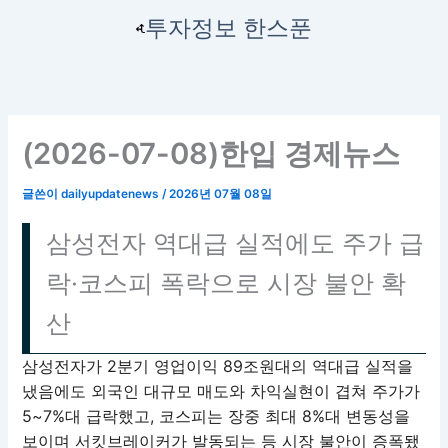
콘
투자정보 한스푼
텐
츠
로
건
너
(2026-07-08)한입 경제뉴스
뛰
기
글쓴이
dailyupdatenews
/
2026년 07월 08일
삼성전자 역대급 실적에도 주가 급
락·코스피 폭락으로 시장 불안 확
산
삼성전자가 2분기 영업이익 89조원대의 역대급 실적을
냈음에도 외국인 대규모 매도와 차익실현이 겹쳐 주가가
5~7%대 급락했고, 코스피는 장중 최대 8%대 변동성을
보이며 서킷브레이커가 발동되는 등 시장 불안이 증폭됐