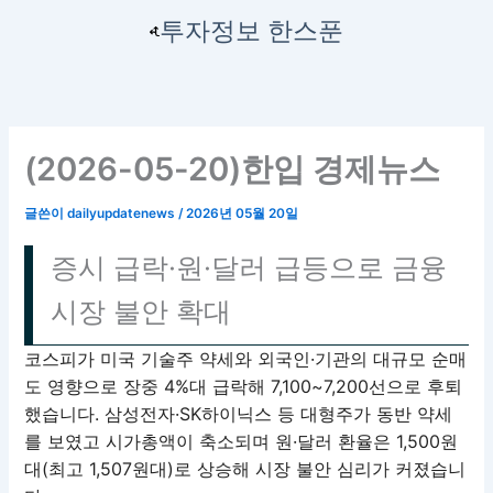
콘
투자정보 한스푼
텐
츠
로
건
너
(2026-05-20)한입 경제뉴스
뛰
기
글쓴이
dailyupdatenews
/
2026년 05월 20일
증시 급락·원·달러 급등으로 금융
시장 불안 확대
코스피가 미국 기술주 약세와 외국인·기관의 대규모 순매
도 영향으로 장중 4%대 급락해 7,100~7,200선으로 후퇴
했습니다. 삼성전자·SK하이닉스 등 대형주가 동반 약세
를 보였고 시가총액이 축소되며 원·달러 환율은 1,500원
대(최고 1,507원대)로 상승해 시장 불안 심리가 커졌습니